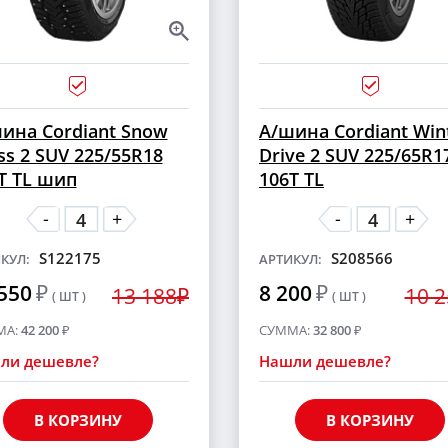
ина Cordiant Snow
А/шина Cordiant Win
ss 2 SUV 225/55R18
Drive 2 SUV 225/65R1
T TL шип
106T TL
-
-
+
+
S122175
S208566
КУЛ:
АРТИКУЛ:
550
₽
8 200
₽
13 188₽
10 
( ШТ )
( ШТ )
МА:
42 200
₽
СУММА:
32 800
₽
ли дешевле?
Нашли дешевле?
В КОРЗИНУ
В КОРЗИНУ