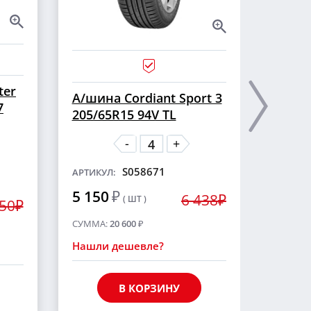
ter
А/ши
А/шина Cordiant Sport 3
7
CROSS
205/65R15 94V TL
шип
-
+
S058671
АРТИКУЛ:
АРТИКУ
5 150
₽
6 438₽
( ШТ )
5 55
250₽
СУММА:
20 600
₽
СУММА
Нашли дешевле?
Нашли
В КОРЗИНУ