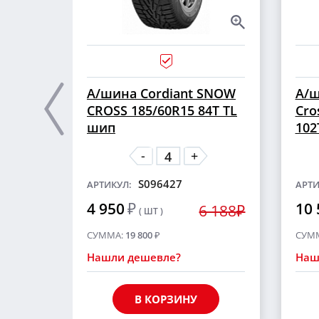
А/шина Cordiant SNOW
А/ш
CROSS 185/60R15 84T TL
Cro
шип
102
-
+
S096427
АРТИКУЛ:
АРТИ
4 950
₽
10 
6 188₽
( ШТ )
СУММА:
19 800
₽
СУМ
Нашли дешевле?
Наш
В КОРЗИНУ