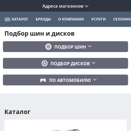
Адреса магазинов
КАТАЛОГ
БРЕНДЫ
О КОМПАНИИ
УСЛУГИ
СЕЗОННО
Подбор шин и дисков
ПОДБОР ШИН
Бренд
ПОДБОР ДИСКОВ
Ширина
Ширина
Профиль
ПО АВТОМОБИЛЮ
Диаметр
Диаметр
Марка авто
Вылет
Сезонность
Модель авто
PCD
Каталог
Год авто
ПОДОБРАТЬ
DIA (ЦО)
Модификация авто
Сбросить