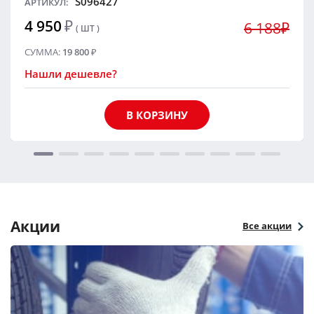
S096427
АРТИКУЛ:
4 950
₽
6 188₽
( ШТ )
СУММА:
19 800
₽
Нашли дешевле?
В КОРЗИНУ
Акции
Все акции