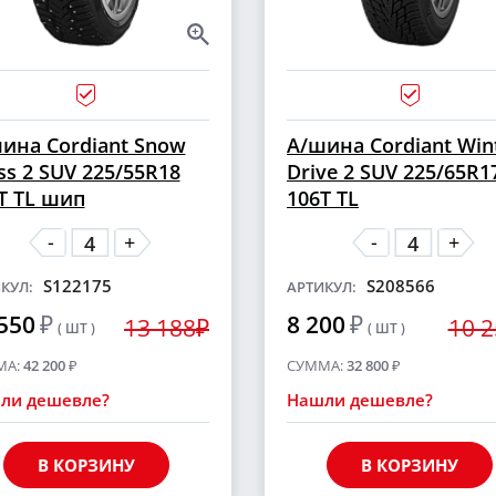
ина Cordiant Snow
А/шина Cordiant Win
ss 2 SUV 225/55R18
Drive 2 SUV 225/65R1
T TL шип
106T TL
-
-
+
+
S122175
S208566
КУЛ:
АРТИКУЛ:
550
₽
8 200
₽
13 188₽
10 
( ШТ )
( ШТ )
МА:
42 200
₽
СУММА:
32 800
₽
ли дешевле?
Нашли дешевле?
В КОРЗИНУ
В КОРЗИНУ