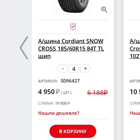
А/шина Cordiant SNOW
А/ш
CROSS 185/60R15 84T TL
Cro
шип
102
-
+
S096427
АРТИКУЛ:
АРТИ
4 950
₽
10 
6 188₽
( ШТ )
СУММА:
19 800
₽
СУМ
Нашли дешевле?
Наш
В КОРЗИНУ