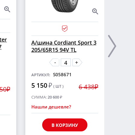
ter
А/ши
А/шина Cordiant Sport 3
7
CROSS
205/65R15 94V TL
шип
-
+
S058671
АРТИКУЛ:
АРТИКУ
5 150
₽
6 438₽
( ШТ )
5 55
250₽
СУММА:
20 600
₽
СУММА
Нашли дешевле?
Нашли
В КОРЗИНУ