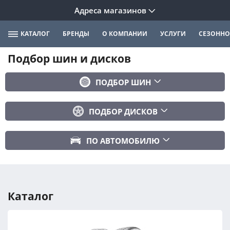
Адреса магазинов
КАТАЛОГ
БРЕНДЫ
О КОМПАНИИ
УСЛУГИ
СЕЗОННО
Подбор шин и дисков
ПОДБОР ШИН
Бренд
ПОДБОР ДИСКОВ
Ширина
Ширина
Профиль
ПО АВТОМОБИЛЮ
Диаметр
Диаметр
Марка авто
Вылет
Сезонность
Модель авто
PCD
Каталог
Год авто
ПОДОБРАТЬ
DIA (ЦО)
Модификация авто
Сбросить