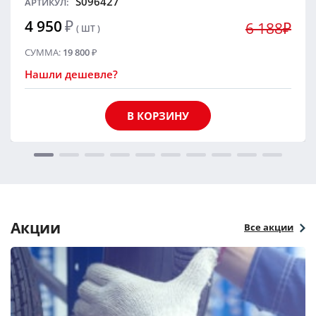
S096427
АРТИКУЛ:
4 950
₽
6 188₽
( ШТ )
СУММА:
19 800
₽
Нашли дешевле?
В КОРЗИНУ
Акции
Все акции