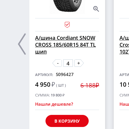
А/шина Cordiant SNOW
А/ш
CROSS 185/60R15 84T TL
Cro
шип
102
-
+
S096427
АРТИКУЛ:
АРТИ
4 950
₽
10 
6 188₽
( ШТ )
СУММА:
19 800
₽
СУМ
Нашли дешевле?
Наш
В КОРЗИНУ