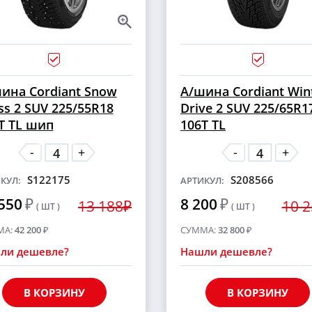
ина Cordiant Snow
А/шина Cordiant Win
ss 2 SUV 225/55R18
Drive 2 SUV 225/65R1
T TL шип
106T TL
-
-
+
+
S122175
S208566
КУЛ:
АРТИКУЛ:
550
₽
8 200
₽
13 188₽
10 
( ШТ )
( ШТ )
МА:
42 200
₽
СУММА:
32 800
₽
ли дешевле?
Нашли дешевле?
В КОРЗИНУ
В КОРЗИНУ