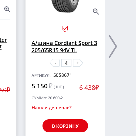
ter
А/ши
А/шина Cordiant Sport 3
7
CROSS
205/65R15 94V TL
шип
-
+
S058671
АРТИКУЛ:
АРТИКУ
5 150
₽
6 438₽
( ШТ )
5 55
250₽
СУММА:
20 600
₽
СУММА
Нашли дешевле?
Нашли
В КОРЗИНУ