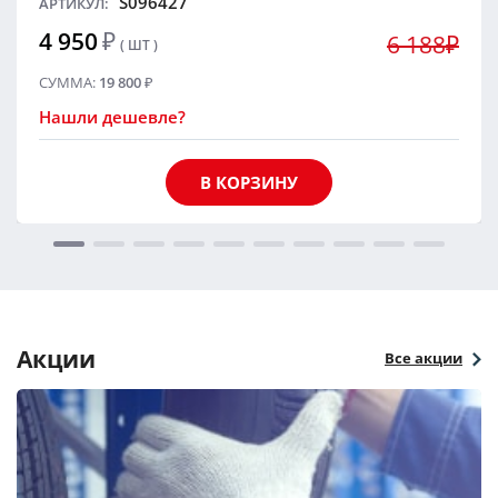
S096427
АРТИКУЛ:
4 950
₽
6 188₽
( ШТ )
СУММА:
19 800
₽
Нашли дешевле?
В КОРЗИНУ
Акции
Все акции