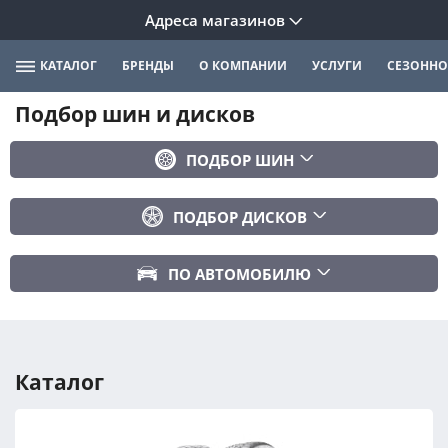
Адреса магазинов
КАТАЛОГ
БРЕНДЫ
О КОМПАНИИ
УСЛУГИ
СЕЗОННО
Подбор шин и дисков
ПОДБОР ШИН
Бренд
ПОДБОР ДИСКОВ
Ширина
Ширина
Профиль
ПО АВТОМОБИЛЮ
Диаметр
Диаметр
Марка авто
Вылет
Сезонность
Модель авто
PCD
Каталог
Год авто
ПОДОБРАТЬ
DIA (ЦО)
Модификация авто
Сбросить