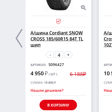
А/шина Cordiant SNOW
А/ш
CROSS 185/60R15 84T TL
Cro
шип
102
-
+
S096427
АРТИКУЛ:
АРТИ
4 950
₽
10 
6 188₽
( ШТ )
СУММА:
19 800
₽
СУМ
Нашли дешевле?
Наш
В КОРЗИНУ