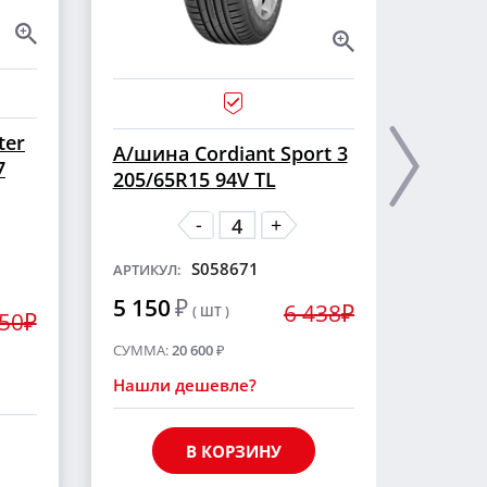
ter
А/ши
А/шина Cordiant Sport 3
7
CROSS
205/65R15 94V TL
шип
-
+
S058671
АРТИКУЛ:
АРТИКУ
5 150
₽
6 438₽
( ШТ )
5 55
250₽
СУММА:
20 600
₽
СУММА
Нашли дешевле?
Нашли
В КОРЗИНУ