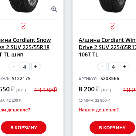
ина Cordiant Snow
А/шина Cordiant Win
ss 2 SUV 225/55R18
Drive 2 SUV 225/65R1
T TL шип
106T TL
-
-
+
+
S122175
S208566
КУЛ:
АРТИКУЛ:
550
₽
8 200
₽
13 188₽
10 
( ШТ )
( ШТ )
МА:
42 200
₽
СУММА:
32 800
₽
ли дешевле?
Нашли дешевле?
В КОРЗИНУ
В КОРЗИНУ