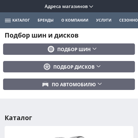
Адреса магазинов
КАТАЛОГ
БРЕНДЫ
О КОМПАНИИ
УСЛУГИ
СЕЗОННО
Подбор шин и дисков
ПОДБОР ШИН
Бренд
ПОДБОР ДИСКОВ
Ширина
Ширина
Профиль
ПО АВТОМОБИЛЮ
Диаметр
Диаметр
Марка авто
Вылет
Сезонность
Модель авто
PCD
Каталог
Год авто
ПОДОБРАТЬ
DIA (ЦО)
Модификация авто
Сбросить