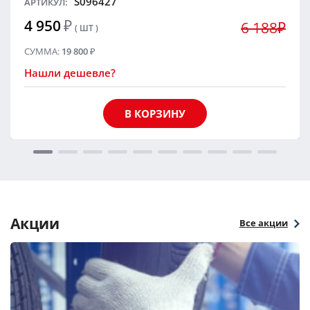
S096427
АРТИКУЛ:
4 950
₽
6 188₽
( ШТ )
СУММА:
19 800
₽
Нашли дешевле?
В КОРЗИНУ
Акции
Все акции