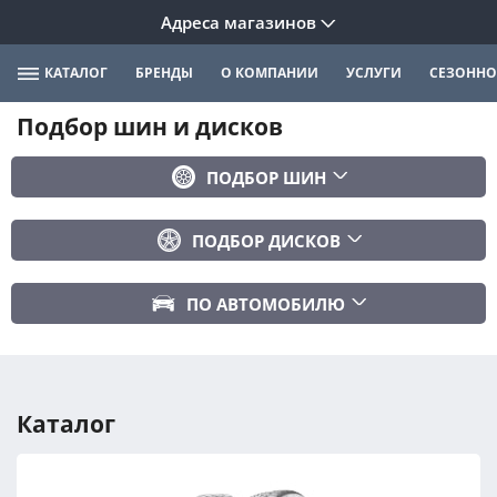
Адреса магазинов
КАТАЛОГ
БРЕНДЫ
О КОМПАНИИ
УСЛУГИ
СЕЗОННО
Подбор шин и дисков
ПОДБОР ШИН
Бренд
ПОДБОР ДИСКОВ
Ширина
Ширина
Профиль
ПО АВТОМОБИЛЮ
Диаметр
Диаметр
Марка авто
Вылет
Сезонность
Модель авто
PCD
Каталог
Год авто
ПОДОБРАТЬ
DIA (ЦО)
Модификация авто
Сбросить