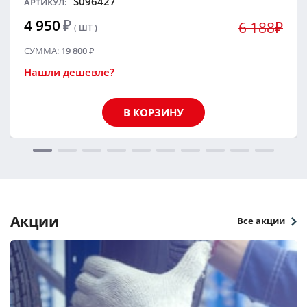
S096427
АРТИКУЛ:
4 950
₽
6 188₽
( ШТ )
СУММА:
19 800
₽
Нашли дешевле?
В КОРЗИНУ
Акции
Все акции