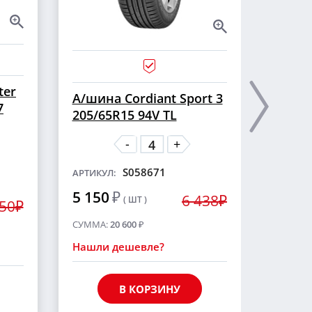
ter
А/ши
А/шина Cordiant Sport 3
7
CROSS
205/65R15 94V TL
шип
-
+
S058671
АРТИКУЛ:
АРТИКУ
5 150
₽
6 438₽
( ШТ )
5 55
250₽
СУММА:
20 600
₽
СУММА
Нашли дешевле?
Нашли
В КОРЗИНУ