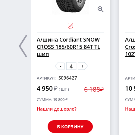
А/шина Cordiant SNOW
А/ш
CROSS 185/60R15 84T TL
Cro
шип
102
-
+
S096427
АРТИКУЛ:
АРТИ
4 950
₽
10 
6 188₽
( ШТ )
СУММА:
19 800
₽
СУМ
Нашли дешевле?
Наш
В КОРЗИНУ