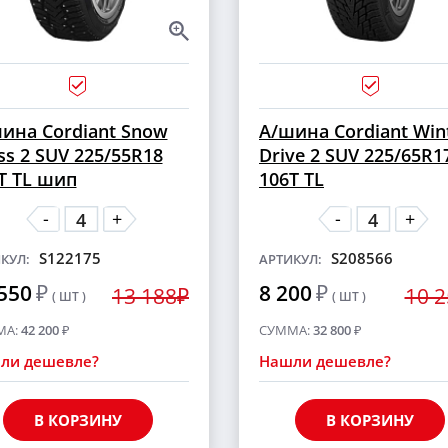
ина Cordiant Snow
А/шина Cordiant Win
ss 2 SUV 225/55R18
Drive 2 SUV 225/65R1
T TL шип
106T TL
-
-
+
+
S122175
S208566
КУЛ:
АРТИКУЛ:
550
₽
8 200
₽
13 188₽
10 
( ШТ )
( ШТ )
МА:
42 200
₽
СУММА:
32 800
₽
ли дешевле?
Нашли дешевле?
В КОРЗИНУ
В КОРЗИНУ