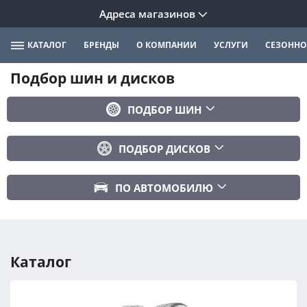
Адреса магазинов
КАТАЛОГ
БРЕНДЫ
О КОМПАНИИ
УСЛУГИ
СЕЗОННО
Подбор шин и дисков
ПОДБОР ШИН
Бренд
ПОДБОР ДИСКОВ
Ширина
Ширина
Профиль
ПО АВТОМОБИЛЮ
Диаметр
Диаметр
Марка авто
Вылет
Сезонность
Модель авто
PCD
Каталог
Год авто
ПОДОБРАТЬ
DIA (ЦО)
Модификация авто
Сбросить