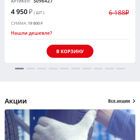
S096427
АРТИКУЛ:
4 950
₽
6 188₽
( ШТ )
СУММА:
19 800
₽
Нашли дешевле?
В КОРЗИНУ
Акции
Все акции