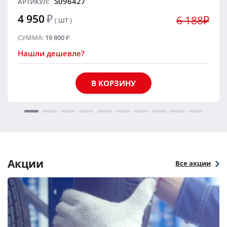
S096427
АРТИКУЛ:
4 950
₽
6 188₽
( ШТ )
СУММА:
19 800
₽
Нашли дешевле?
В КОРЗИНУ
Акции
Все акции