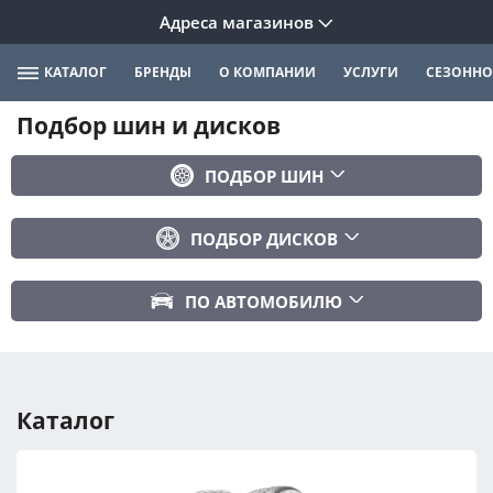
Адреса магазинов
КАТАЛОГ
БРЕНДЫ
О КОМПАНИИ
УСЛУГИ
СЕЗОННО
Подбор шин и дисков
ПОДБОР ШИН
Бренд
ПОДБОР ДИСКОВ
Ширина
Ширина
Профиль
ПО АВТОМОБИЛЮ
Диаметр
Диаметр
Марка авто
Вылет
Сезонность
Модель авто
PCD
Каталог
Год авто
ПОДОБРАТЬ
DIA (ЦО)
Модификация авто
Сбросить