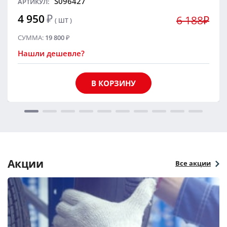
S096427
АРТИКУЛ:
4 950
₽
6 188₽
( ШТ )
СУММА:
19 800
₽
Нашли дешевле?
В КОРЗИНУ
Акции
Все акции