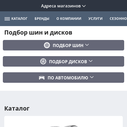
Адреса магазинов
КАТАЛОГ
БРЕНДЫ
О КОМПАНИИ
УСЛУГИ
СЕЗОННО
Подбор шин и дисков
ПОДБОР ШИН
Бренд
ПОДБОР ДИСКОВ
Ширина
Ширина
Профиль
ПО АВТОМОБИЛЮ
Диаметр
Диаметр
Марка авто
Вылет
Сезонность
Модель авто
PCD
Каталог
Год авто
ПОДОБРАТЬ
DIA (ЦО)
Модификация авто
Сбросить