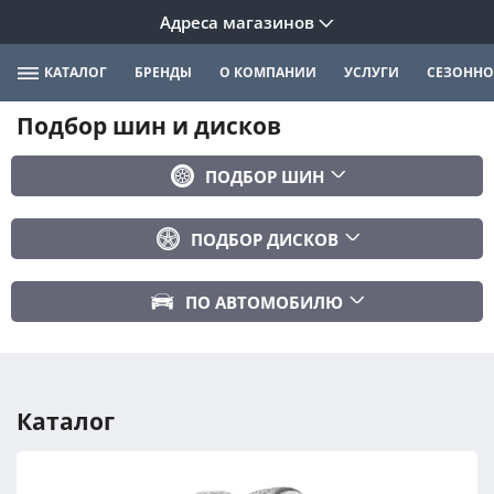
Адреса магазинов
КАТАЛОГ
БРЕНДЫ
О КОМПАНИИ
УСЛУГИ
СЕЗОННО
Подбор шин и дисков
ПОДБОР ШИН
Бренд
ПОДБОР ДИСКОВ
Ширина
Ширина
Профиль
ПО АВТОМОБИЛЮ
Диаметр
Диаметр
Марка авто
Вылет
Сезонность
Модель авто
PCD
Каталог
Год авто
ПОДОБРАТЬ
DIA (ЦО)
Модификация авто
Сбросить