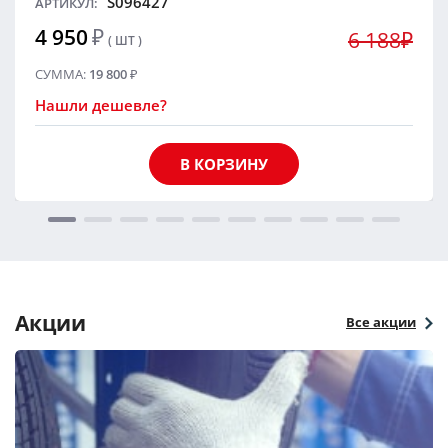
S096427
АРТИКУЛ:
4 950
₽
6 188₽
( ШТ )
СУММА:
19 800
₽
Нашли дешевле?
В КОРЗИНУ
Акции
Все акции