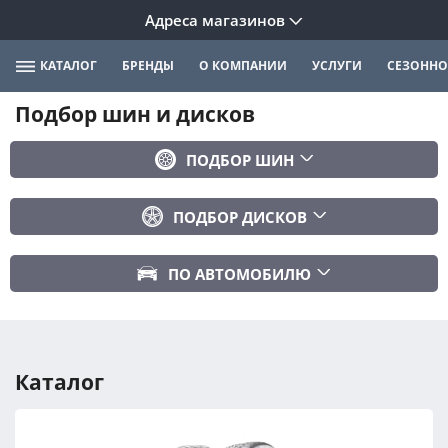
Адреса магазинов
КАТАЛОГ
БРЕНДЫ
О КОМПАНИИ
УСЛУГИ
СЕЗОННО
Подбор шин и дисков
ПОДБОР ШИН
Бренд
ПОДБОР ДИСКОВ
Ширина
Ширина
Профиль
ПО АВТОМОБИЛЮ
Диаметр
Диаметр
Марка авто
Вылет
Сезонность
Модель авто
PCD
Каталог
Год авто
ПОДОБРАТЬ
DIA (ЦО)
Модификация авто
Сбросить