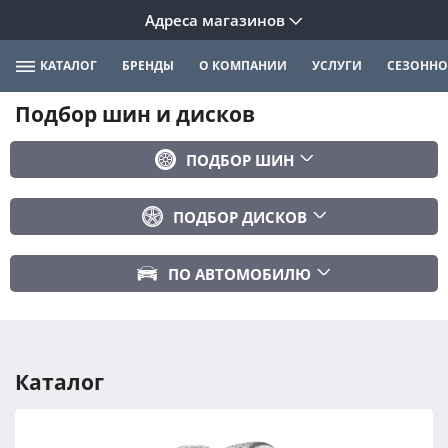
Адреса магазинов
КАТАЛОГ
БРЕНДЫ
О КОМПАНИИ
УСЛУГИ
СЕЗОННО
Подбор шин и дисков
ПОДБОР ШИН
Бренд
ПОДБОР ДИСКОВ
Ширина
Ширина
Профиль
ПО АВТОМОБИЛЮ
Диаметр
Диаметр
Марка авто
Вылет
Сезонность
Модель авто
PCD
Каталог
Год авто
ПОДОБРАТЬ
DIA (ЦО)
Модификация авто
Сбросить