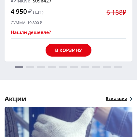
S096427
АРТИКУЛ:
4 950
₽
6 188₽
( ШТ )
СУММА:
19 800
₽
Нашли дешевле?
В КОРЗИНУ
Акции
Все акции