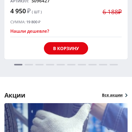
S096427
АРТИКУЛ:
4 950
₽
6 188₽
( ШТ )
СУММА:
19 800
₽
Нашли дешевле?
В КОРЗИНУ
Акции
Все акции