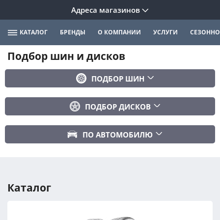
Адреса магазинов
КАТАЛОГ
БРЕНДЫ
О КОМПАНИИ
УСЛУГИ
СЕЗОННО
Подбор шин и дисков
ПОДБОР ШИН
Бренд
ПОДБОР ДИСКОВ
Ширина
Ширина
Профиль
ПО АВТОМОБИЛЮ
Диаметр
Диаметр
Марка авто
Вылет
Сезонность
Модель авто
PCD
Каталог
Год авто
ПОДОБРАТЬ
DIA (ЦО)
Модификация авто
Сбросить