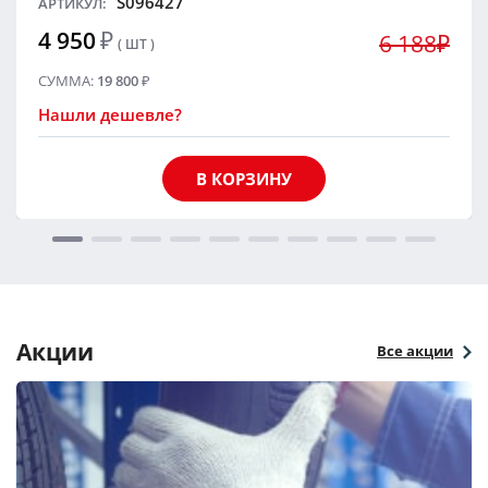
S096427
АРТИКУЛ:
4 950
₽
6 188₽
( ШТ )
СУММА:
19 800
₽
Нашли дешевле?
В КОРЗИНУ
Акции
Все акции