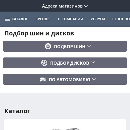
Адреса магазинов
КАТАЛОГ
БРЕНДЫ
О КОМПАНИИ
УСЛУГИ
СЕЗОННО
Подбор шин и дисков
ПОДБОР ШИН
Бренд
ПОДБОР ДИСКОВ
Ширина
Ширина
Профиль
ПО АВТОМОБИЛЮ
Диаметр
Диаметр
Марка авто
Вылет
Сезонность
Модель авто
PCD
Каталог
Год авто
ПОДОБРАТЬ
DIA (ЦО)
Модификация авто
Сбросить