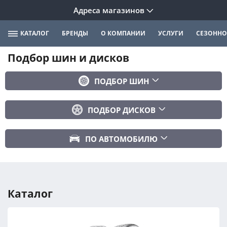
Адреса магазинов
КАТАЛОГ
БРЕНДЫ
О КОМПАНИИ
УСЛУГИ
СЕЗОННО
Подбор шин и дисков
ПОДБОР ШИН
Бренд
ПОДБОР ДИСКОВ
Ширина
Ширина
Профиль
ПО АВТОМОБИЛЮ
Диаметр
Диаметр
Марка авто
Вылет
Сезонность
Модель авто
PCD
Каталог
Год авто
ПОДОБРАТЬ
DIA (ЦО)
Модификация авто
Сбросить