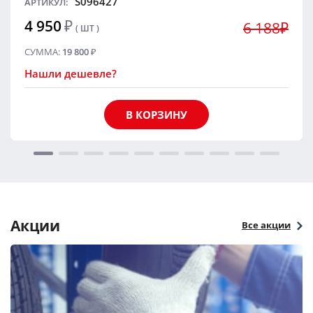
S096427
АРТИКУЛ:
4 950
₽
6 188₽
( ШТ )
СУММА:
19 800
₽
Нашли дешевле?
В КОРЗИНУ
Акции
Все акции