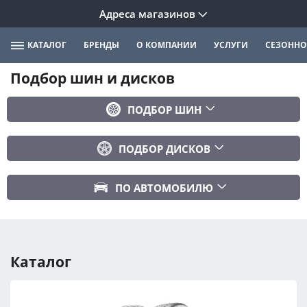
Адреса магазинов
КАТАЛОГ
БРЕНДЫ
О КОМПАНИИ
УСЛУГИ
СЕЗОННО
Подбор шин и дисков
ПОДБОР ШИН
Бренд
ПОДБОР ДИСКОВ
Ширина
Ширина
Профиль
ПО АВТОМОБИЛЮ
Диаметр
Диаметр
Марка авто
Вылет
Сезонность
Модель авто
PCD
Каталог
Год авто
ПОДОБРАТЬ
DIA (ЦО)
Модификация авто
Сбросить