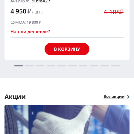
S096427
АРТИКУЛ:
4 950
₽
6 188₽
( ШТ )
СУММА:
19 800
₽
Нашли дешевле?
В КОРЗИНУ
Акции
Все акции