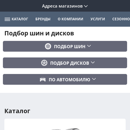
Адреса магазинов
КАТАЛОГ
БРЕНДЫ
О КОМПАНИИ
УСЛУГИ
СЕЗОННО
Подбор шин и дисков
ПОДБОР ШИН
Бренд
ПОДБОР ДИСКОВ
Ширина
Ширина
Профиль
ПО АВТОМОБИЛЮ
Диаметр
Диаметр
Марка авто
Вылет
Сезонность
Модель авто
PCD
Каталог
Год авто
ПОДОБРАТЬ
DIA (ЦО)
Модификация авто
Сбросить