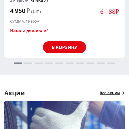
S096427
АРТИКУЛ:
4 950
₽
6 188₽
( ШТ )
СУММА:
19 800
₽
Нашли дешевле?
В КОРЗИНУ
Акции
Все акции