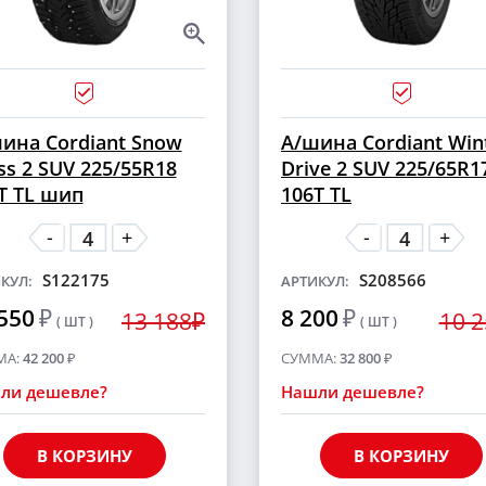
ина Cordiant Snow
А/шина Cordiant Win
ss 2 SUV 225/55R18
Drive 2 SUV 225/65R1
T TL шип
106T TL
-
-
+
+
S122175
S208566
КУЛ:
АРТИКУЛ:
550
₽
8 200
₽
13 188₽
10 
( ШТ )
( ШТ )
МА:
42 200
₽
СУММА:
32 800
₽
ли дешевле?
Нашли дешевле?
В КОРЗИНУ
В КОРЗИНУ