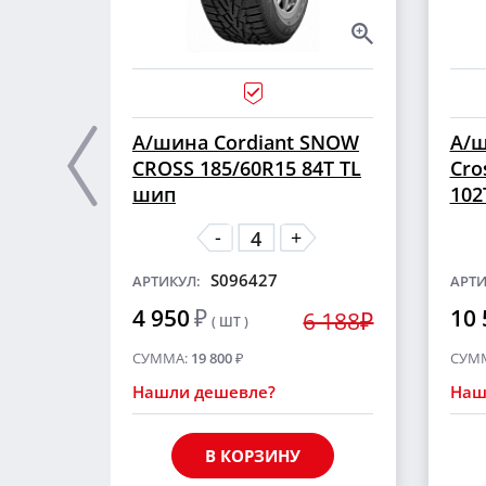
А/шина Cordiant SNOW
А/ш
CROSS 185/60R15 84T TL
Cro
шип
102
-
+
S096427
АРТИКУЛ:
АРТИ
4 950
₽
10 
6 188₽
( ШТ )
СУММА:
19 800
₽
СУМ
Нашли дешевле?
Наш
В КОРЗИНУ