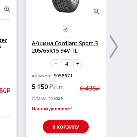
ter
А/ши
А/шина Cordiant Sport 3
7
CROSS
205/65R15 94V TL
шип
-
+
S058671
АРТИКУЛ:
АРТИКУ
5 150
₽
6 438₽
( ШТ )
5 55
250₽
СУММА:
20 600
₽
СУММА
Нашли дешевле?
Нашли
В КОРЗИНУ