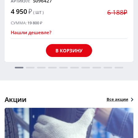
S096427
АРТИКУЛ:
4 950
₽
6 188₽
( ШТ )
СУММА:
19 800
₽
Нашли дешевле?
В КОРЗИНУ
Акции
Все акции