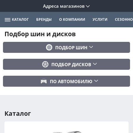
Адреса магазинов
КАТАЛОГ
БРЕНДЫ
О КОМПАНИИ
УСЛУГИ
СЕЗОННО
Подбор шин и дисков
ПОДБОР ШИН
Бренд
ПОДБОР ДИСКОВ
Ширина
Ширина
Профиль
ПО АВТОМОБИЛЮ
Диаметр
Диаметр
Марка авто
Вылет
Сезонность
Модель авто
PCD
Каталог
Год авто
ПОДОБРАТЬ
DIA (ЦО)
Модификация авто
Сбросить