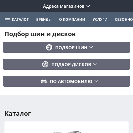
Адреса магазинов
КАТАЛОГ
БРЕНДЫ
О КОМПАНИИ
УСЛУГИ
СЕЗОННО
Подбор шин и дисков
ПОДБОР ШИН
Бренд
ПОДБОР ДИСКОВ
Ширина
Ширина
Профиль
ПО АВТОМОБИЛЮ
Диаметр
Диаметр
Марка авто
Вылет
Сезонность
Модель авто
PCD
Каталог
Год авто
ПОДОБРАТЬ
DIA (ЦО)
Модификация авто
Сбросить