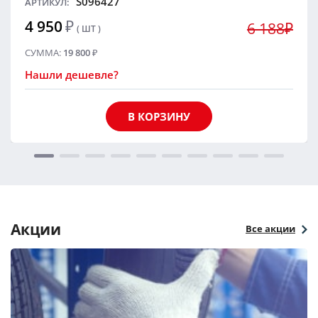
S096427
АРТИКУЛ:
4 950
₽
6 188₽
( ШТ )
СУММА:
19 800
₽
Нашли дешевле?
В КОРЗИНУ
Акции
Все акции