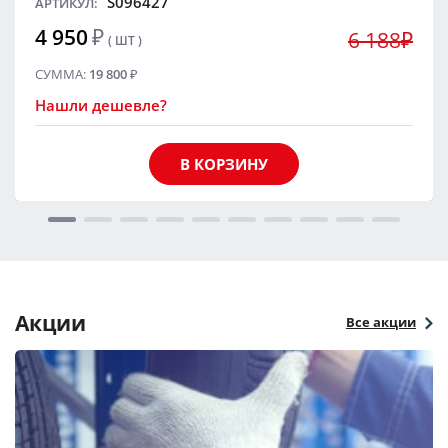
S096427
АРТИКУЛ:
4 950
₽
6 188₽
( ШТ )
СУММА:
19 800
₽
Нашли дешевле?
В КОРЗИНУ
Акции
Все акции