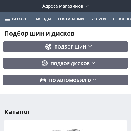
Адреса магазинов
КАТАЛОГ
БРЕНДЫ
О КОМПАНИИ
УСЛУГИ
СЕЗОННО
Подбор шин и дисков
ПОДБОР ШИН
Бренд
ПОДБОР ДИСКОВ
Ширина
Ширина
Профиль
ПО АВТОМОБИЛЮ
Диаметр
Диаметр
Марка авто
Вылет
Сезонность
Модель авто
PCD
Каталог
Год авто
ПОДОБРАТЬ
DIA (ЦО)
Модификация авто
Сбросить