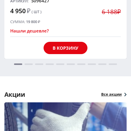
S096427
АРТИКУЛ:
4 950
₽
6 188₽
( ШТ )
СУММА:
19 800
₽
Нашли дешевле?
В КОРЗИНУ
Акции
Все акции