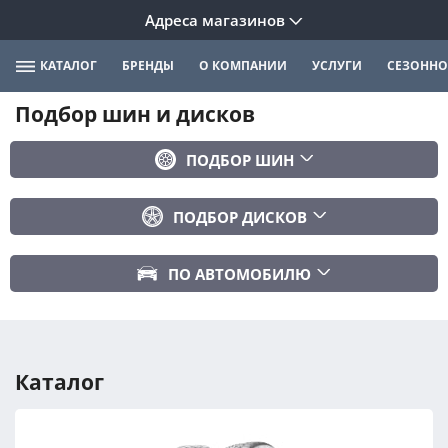
Адреса магазинов
КАТАЛОГ
БРЕНДЫ
О КОМПАНИИ
УСЛУГИ
СЕЗОННО
Подбор шин и дисков
ПОДБОР ШИН
Бренд
ПОДБОР ДИСКОВ
Ширина
Ширина
Профиль
ПО АВТОМОБИЛЮ
Диаметр
Диаметр
Марка авто
Вылет
Сезонность
Модель авто
PCD
Каталог
Год авто
ПОДОБРАТЬ
DIA (ЦО)
Модификация авто
Сбросить