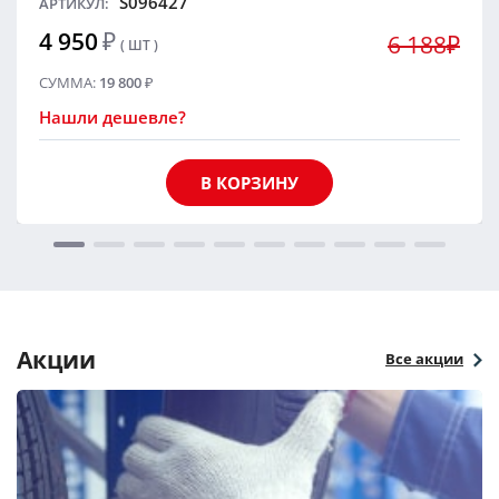
S096427
АРТИКУЛ:
4 950
₽
6 188₽
( ШТ )
СУММА:
19 800
₽
Нашли дешевле?
В КОРЗИНУ
Акции
Все акции