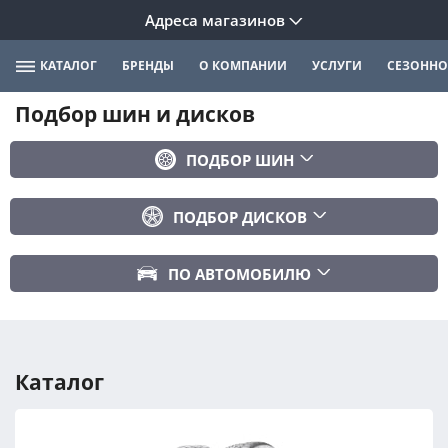
Адреса магазинов
КАТАЛОГ
БРЕНДЫ
О КОМПАНИИ
УСЛУГИ
СЕЗОННО
Подбор шин и дисков
ПОДБОР ШИН
Бренд
ПОДБОР ДИСКОВ
Ширина
Ширина
Профиль
ПО АВТОМОБИЛЮ
Диаметр
Диаметр
Марка авто
Вылет
Сезонность
Модель авто
PCD
Каталог
Год авто
ПОДОБРАТЬ
DIA (ЦО)
Модификация авто
Сбросить