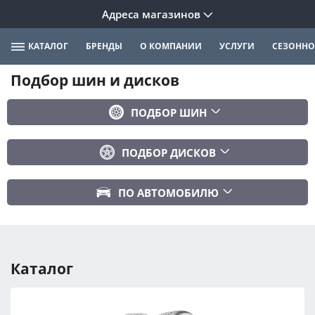
Адреса магазинов
КАТАЛОГ
БРЕНДЫ
О КОМПАНИИ
УСЛУГИ
СЕЗОННО
Подбор шин и дисков
ПОДБОР ШИН
Бренд
ПОДБОР ДИСКОВ
Ширина
Ширина
Профиль
ПО АВТОМОБИЛЮ
Диаметр
Диаметр
Марка авто
Вылет
Сезонность
Модель авто
PCD
Каталог
Год авто
ПОДОБРАТЬ
DIA (ЦО)
Модификация авто
Сбросить