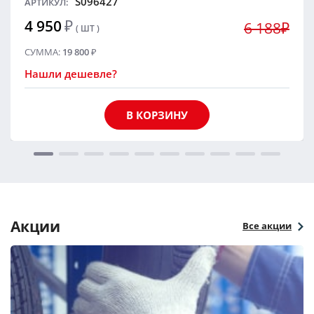
S096427
АРТИКУЛ:
4 950
₽
6 188₽
( ШТ )
СУММА:
19 800
₽
Нашли дешевле?
В КОРЗИНУ
Акции
Все акции