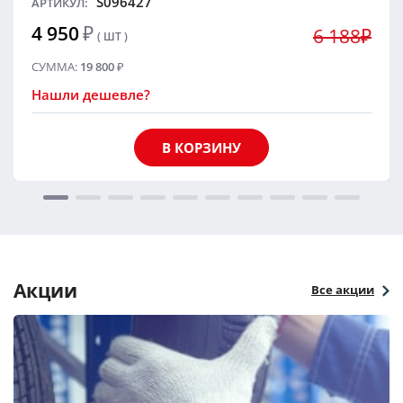
S096427
АРТИКУЛ:
4 950
₽
6 188₽
( ШТ )
СУММА:
19 800
₽
Нашли дешевле?
В КОРЗИНУ
Акции
Все акции