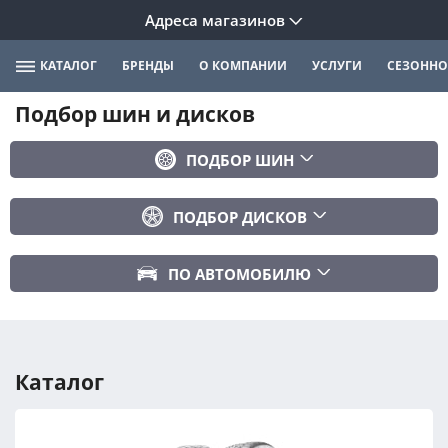
Адреса магазинов
КАТАЛОГ
БРЕНДЫ
О КОМПАНИИ
УСЛУГИ
СЕЗОННО
Подбор шин и дисков
ПОДБОР ШИН
Бренд
ПОДБОР ДИСКОВ
Ширина
Ширина
Профиль
ПО АВТОМОБИЛЮ
Диаметр
Диаметр
Марка авто
Вылет
Сезонность
Модель авто
PCD
Каталог
Год авто
ПОДОБРАТЬ
DIA (ЦО)
Модификация авто
Сбросить