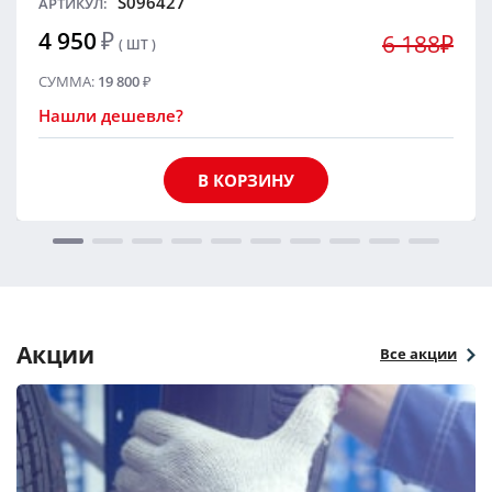
S096427
АРТИКУЛ:
4 950
₽
6 188₽
( ШТ )
СУММА:
19 800
₽
Нашли дешевле?
В КОРЗИНУ
Акции
Все акции