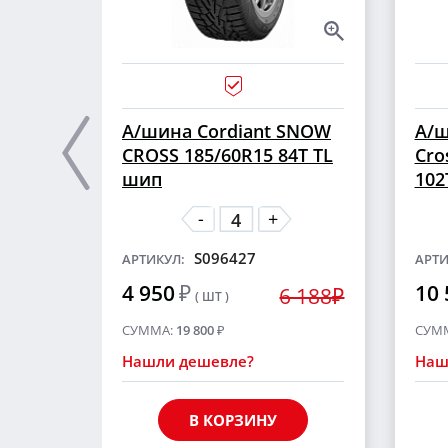
А/шина Cordiant SNOW
А/ш
CROSS 185/60R15 84T TL
Cro
шип
102
-
+
S096427
АРТИКУЛ:
АРТИ
4 950
₽
10 
6 188₽
( ШТ )
СУММА:
19 800
₽
СУМ
Нашли дешевле?
Наш
В КОРЗИНУ