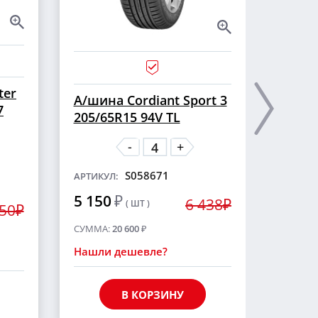
ter
А/ши
А/шина Cordiant Sport 3
7
CROSS
205/65R15 94V TL
шип
-
+
S058671
АРТИКУЛ:
АРТИКУ
5 150
₽
6 438₽
( ШТ )
5 55
250₽
СУММА:
20 600
₽
СУММА
Нашли дешевле?
Нашли
В КОРЗИНУ