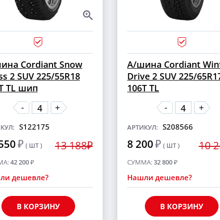
ина Cordiant Snow
А/шина Cordiant Win
ss 2 SUV 225/55R18
Drive 2 SUV 225/65R1
T TL шип
106T TL
-
-
+
+
S122175
S208566
КУЛ:
АРТИКУЛ:
550
₽
8 200
₽
13 188₽
10 
( ШТ )
( ШТ )
МА:
42 200
₽
СУММА:
32 800
₽
ли дешевле?
Нашли дешевле?
В КОРЗИНУ
В КОРЗИНУ