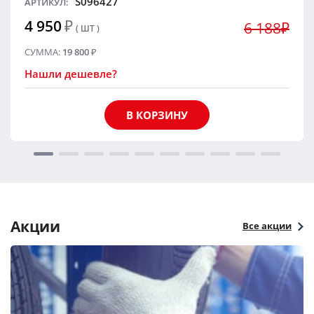
S096427
АРТИКУЛ:
4 950
₽
6 188₽
( ШТ )
СУММА:
19 800
₽
Нашли дешевле?
В КОРЗИНУ
Акции
Все акции