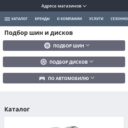
Адреса магазинов
КАТАЛОГ
БРЕНДЫ
О КОМПАНИИ
УСЛУГИ
СЕЗОННО
Подбор шин и дисков
ПОДБОР ШИН
Бренд
ПОДБОР ДИСКОВ
Ширина
Ширина
Профиль
ПО АВТОМОБИЛЮ
Диаметр
Диаметр
Марка авто
Вылет
Сезонность
Модель авто
PCD
Каталог
Год авто
ПОДОБРАТЬ
DIA (ЦО)
Модификация авто
Сбросить