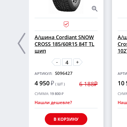
А/шина Cordiant SNOW
А/ш
CROSS 185/60R15 84T TL
Cro
шип
102
-
+
S096427
АРТИКУЛ:
АРТИ
4 950
₽
10 
6 188₽
( ШТ )
СУММА:
19 800
₽
СУМ
Нашли дешевле?
Наш
В КОРЗИНУ