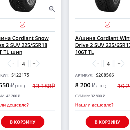
ина Cordiant Snow
А/шина Cordiant Win
ss 2 SUV 225/55R18
Drive 2 SUV 225/65R1
T TL шип
106T TL
-
-
+
+
S122175
S208566
КУЛ:
АРТИКУЛ:
550
₽
8 200
₽
13 188₽
10 
( ШТ )
( ШТ )
МА:
42 200
₽
СУММА:
32 800
₽
ли дешевле?
Нашли дешевле?
В КОРЗИНУ
В КОРЗИНУ