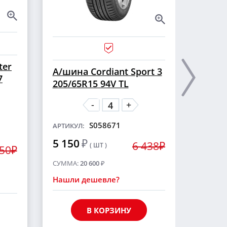
ter
А/ши
А/шина Cordiant Sport 3
7
CROSS
205/65R15 94V TL
шип
-
+
S058671
АРТИКУЛ:
АРТИКУ
5 150
₽
6 438₽
( ШТ )
5 55
250₽
СУММА:
20 600
₽
СУММА
Нашли дешевле?
Нашли
В КОРЗИНУ