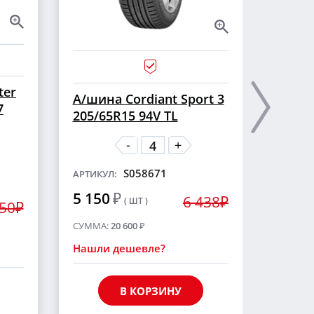
ter
А/ши
А/шина Cordiant Sport 3
7
CROSS
205/65R15 94V TL
шип
-
+
S058671
АРТИКУЛ:
АРТИКУ
5 150
₽
6 438₽
( ШТ )
5 55
250₽
СУММА:
20 600
₽
СУММА
Нашли дешевле?
Нашли
В КОРЗИНУ