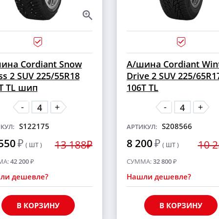
ина Cordiant Snow
А/шина Cordiant Win
ss 2 SUV 225/55R18
Drive 2 SUV 225/65R1
T TL шип
106T TL
-
-
+
+
S122175
S208566
КУЛ:
АРТИКУЛ:
550
₽
8 200
₽
13 188₽
10 
( ШТ )
( ШТ )
МА:
42 200
₽
СУММА:
32 800
₽
ли дешевле?
Нашли дешевле?
В КОРЗИНУ
В КОРЗИНУ