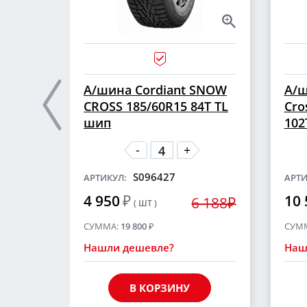
А/шина Cordiant SNOW
А/ш
CROSS 185/60R15 84T TL
Cro
шип
102
-
+
S096427
АРТИКУЛ:
АРТИ
4 950
₽
10 
6 188₽
( ШТ )
СУММА:
19 800
₽
СУМ
Нашли дешевле?
Наш
В КОРЗИНУ