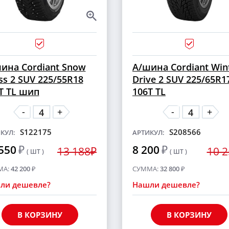
ина Cordiant Snow
А/шина Cordiant Win
ss 2 SUV 225/55R18
Drive 2 SUV 225/65R1
T TL шип
106T TL
-
-
+
+
S122175
S208566
КУЛ:
АРТИКУЛ:
550
₽
8 200
₽
13 188₽
10 
( ШТ )
( ШТ )
МА:
42 200
₽
СУММА:
32 800
₽
ли дешевле?
Нашли дешевле?
В КОРЗИНУ
В КОРЗИНУ