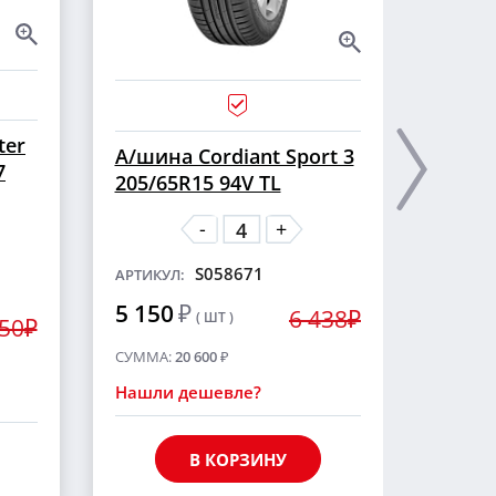
ter
А/ши
А/шина Cordiant Sport 3
7
CROSS
205/65R15 94V TL
шип
-
+
S058671
АРТИКУЛ:
АРТИКУ
5 150
₽
6 438₽
( ШТ )
5 55
250₽
СУММА:
20 600
₽
СУММА
Нашли дешевле?
Нашли
В КОРЗИНУ