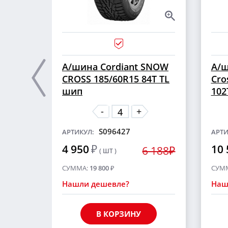
А/шина Cordiant SNOW
А/ш
CROSS 185/60R15 84T TL
Cro
шип
102
-
+
S096427
АРТИКУЛ:
АРТИ
4 950
₽
10 
6 188₽
( ШТ )
СУММА:
19 800
₽
СУМ
Нашли дешевле?
Наш
В КОРЗИНУ