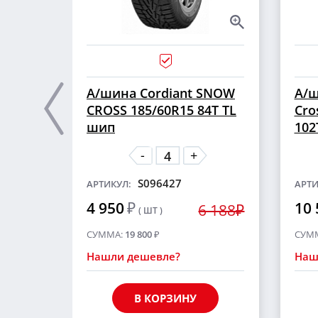
А/шина Cordiant SNOW
А/ш
CROSS 185/60R15 84T TL
Cro
шип
102
-
+
S096427
АРТИКУЛ:
АРТИ
4 950
₽
10 
6 188₽
( ШТ )
СУММА:
19 800
₽
СУМ
Нашли дешевле?
Наш
В КОРЗИНУ