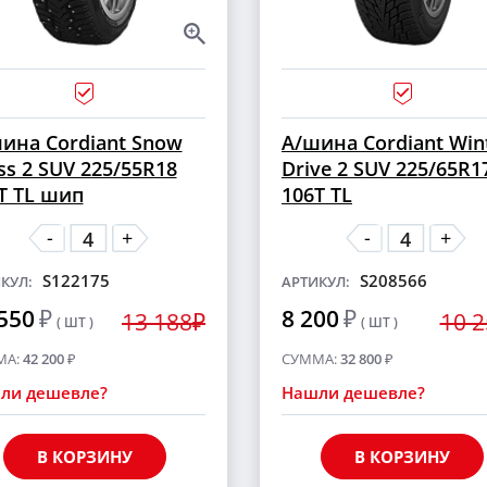
ина Cordiant Snow
А/шина Cordiant Win
ss 2 SUV 225/55R18
Drive 2 SUV 225/65R1
T TL шип
106T TL
-
-
+
+
S122175
S208566
КУЛ:
АРТИКУЛ:
550
₽
8 200
₽
13 188₽
10 
( ШТ )
( ШТ )
МА:
42 200
₽
СУММА:
32 800
₽
ли дешевле?
Нашли дешевле?
В КОРЗИНУ
В КОРЗИНУ