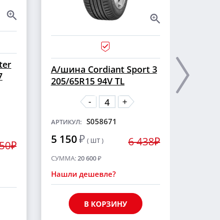
ter
А/ши
А/шина Cordiant Sport 3
7
CROSS
205/65R15 94V TL
шип
-
+
S058671
АРТИКУЛ:
АРТИКУ
5 150
₽
6 438₽
( ШТ )
5 55
250₽
СУММА:
20 600
₽
СУММА
Нашли дешевле?
Нашли
В КОРЗИНУ