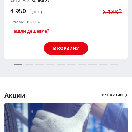
S096427
АРТИКУЛ:
4 950
₽
6 188₽
( ШТ )
СУММА:
19 800
₽
Нашли дешевле?
В КОРЗИНУ
Акции
Все акции