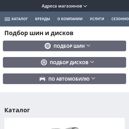
Адреса магазинов
КАТАЛОГ
БРЕНДЫ
О КОМПАНИИ
УСЛУГИ
СЕЗОННО
Подбор шин и дисков
ПОДБОР ШИН
Бренд
ПОДБОР ДИСКОВ
Ширина
Ширина
Профиль
ПО АВТОМОБИЛЮ
Диаметр
Диаметр
Марка авто
Вылет
Сезонность
Модель авто
PCD
Каталог
Год авто
ПОДОБРАТЬ
DIA (ЦО)
Модификация авто
Сбросить