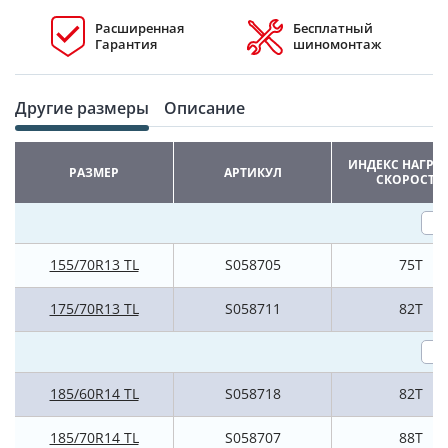
Расширенная
Бесплатный
Гарантия
шиномонтаж
Другие размеры
Описание
ИНДЕКС НАГРУ
РАЗМЕР
АРТИКУЛ
СКОРОСТИ
155/70R13 TL
S058705
75T
175/70R13 TL
S058711
82T
185/60R14 TL
S058718
82T
185/70R14 TL
S058707
88T