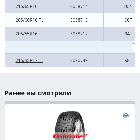
215/65R16 TL
S058714
102T
205/60R16 TL
S058713
96T
205/55R16 TL
S058712
94T
215/55R17 TL
S090749
98T
Ранее вы смотрели