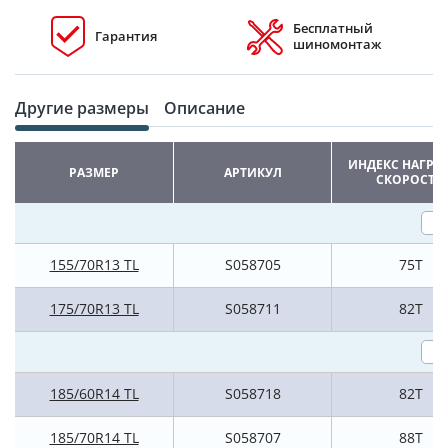
Бесплатный
Гарантия
шиномонтаж
Другие размеры
Описание
ИНДЕКС НАГРУ
РАЗМЕР
АРТИКУЛ
СКОРОСТИ
155/70R13 TL
S058705
75T
175/70R13 TL
S058711
82T
185/60R14 TL
S058718
82T
185/70R14 TL
S058707
88T