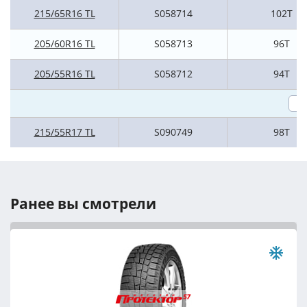
215/65R16 TL
S058714
102T
205/60R16 TL
S058713
96T
205/55R16 TL
S058712
94T
215/55R17 TL
S090749
98T
Ранее вы смотрели