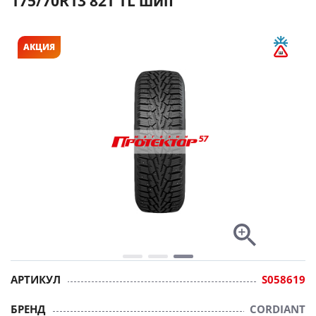
175/70R13 82T TL шип
АКЦИЯ
АРТИКУЛ
S058619
БРЕНД
CORDIANT