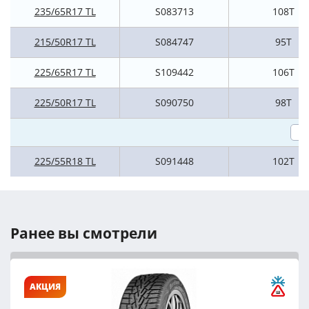
235/65R17 TL
S083713
108T
215/50R17 TL
S084747
95T
225/65R17 TL
S109442
106T
225/50R17 TL
S090750
98T
225/55R18 TL
S091448
102T
Ранее вы смотрели
АКЦИЯ