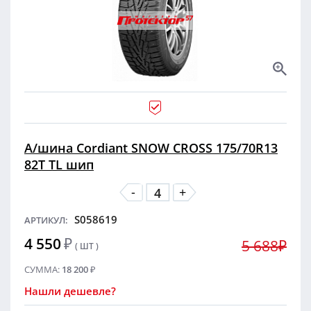
А/шина Cordiant SNOW CROSS 175/70R13
82T TL шип
-
+
S058619
АРТИКУЛ:
4 550
₽
5 688₽
( ШТ )
СУММА:
18 200
₽
Нашли дешевле?