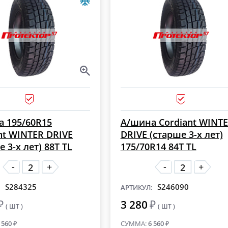
 195/60R15
А/шина Cordiant WINT
nt WINTER DRIVE
DRIVE (старше 3-х лет)
е 3-х лет) 88T TL
175/70R14 84T TL
-
-
+
+
S284325
S246090
:
АРТИКУЛ:
₽
3 280
₽
( ШТ )
( ШТ )
 560
₽
СУММА:
6 560
₽