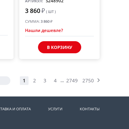
S248902
АРТИКУЛ:
3 860
₽
( ШТ )
СУММА:
3 860
₽
Нашли дешевле?
В КОРЗИНУ
1
2
3
4
2749
2750
...
ТАВКА И ОПЛАТА
УСЛУГИ
КОНТАКТЫ