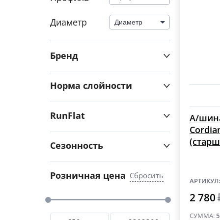
Диаметр
Диаметр
Бренд
Норма слойности
RunFlat
А/шина
Cordia
(старш
Сезонность
Розничная цена
Сбросить
АРТИКУЛ
2 780
СУММА:
5