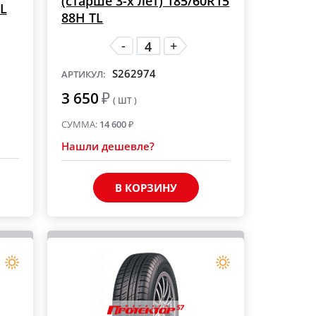
(старше 3-х лет) 185/60R15
TL
88H TL
-
+
S262974
АРТИКУЛ:
3 650
₽
( ШТ )
СУММА:
14 600
₽
Нашли дешевле?
В КОРЗИНУ