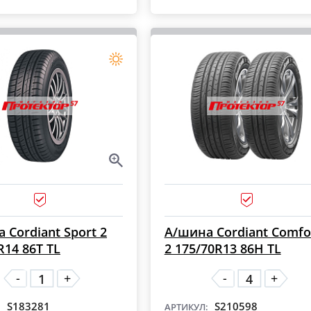
 Cordiant Sport 2
А/шина Cordiant Comfo
R14 86T TL
2 175/70R13 86H TL
-
-
+
+
S183281
S210598
:
АРТИКУЛ: