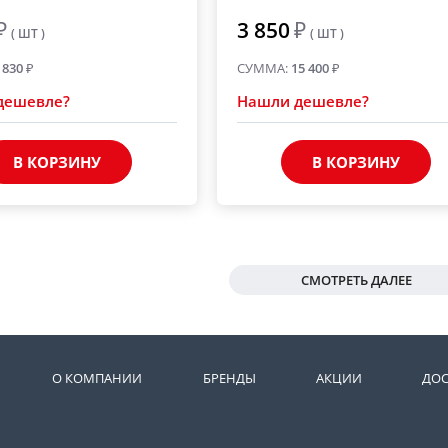
₽
3 850
₽
( ШТ )
( ШТ )
 830
₽
СУММА:
15 400
₽
дешевле?
Нашли дешевле?
В КОРЗИНУ
В КОРЗИНУ
СМОТРЕТЬ ДАЛЕЕ
О КОМПАНИИ
БРЕНДЫ
АКЦИИ
ДОС