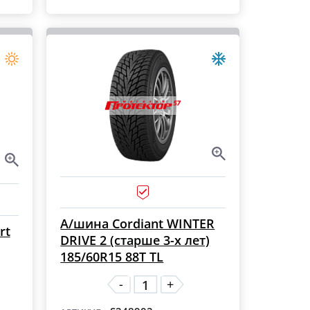
А/шина Cordiant WINTER
rt
DRIVE 2 (старше 3-х лет)
185/60R15 88T TL
-
+