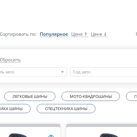
Сортировать по:
Популярное
Цене ⇑
Цене ⇓
Сбросить
ль авто
Год авто
ЛЕГКОВЫЕ ШИНЫ
МОТО-КВАДРОШИНЫ
Г
ХНИКА ШИНЫ
СПЕЦТЕХНИКА ШИНЫ