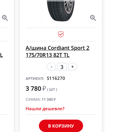
А/шина Cordiant Sport 2
TL
175/70R13 82T TL
-
+
S116270
АРТИКУЛ:
3 780
₽
( ШТ )
СУММА:
11 340
₽
Нашли дешевле?
В КОРЗИНУ