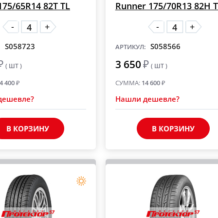
175/65R14 82T TL
Runner 175/70R13 82H 
А НА
IKON: гарантия и
-
-
+
+
МОНТАЖ
бесплатный
шиномонтаж
S058723
S058566
:
АРТИКУЛ:
₽
3 650
₽
( ШТ )
( ШТ )
4 400
₽
СУММА:
14 600
₽
дешевле?
Нашли дешевле?
В КОРЗИНУ
В КОРЗИНУ