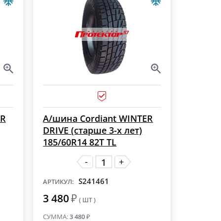
ER
А/шина Cordiant WINTER
DRIVE (старше 3-х лет)
185/60R14 82T TL
-
+
S241461
АРТИКУЛ:
3 480
₽
( ШТ )
СУММА:
3 480
₽