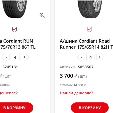
 Cordiant RUN
А/шина Cordiant Road
75/70R13 86T TL
Runner 175/65R14 82H 
-
-
+
+
S245131
S058567
:
АРТИКУЛ:
₽
3 700
₽
( ШТ )
( ШТ )
4 800
₽
СУММА:
14 800
₽
дешевле?
Нашли дешевле?
В КОРЗИНУ
В КОРЗИНУ