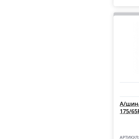
А/шина
175/65
АРТИКУЛ