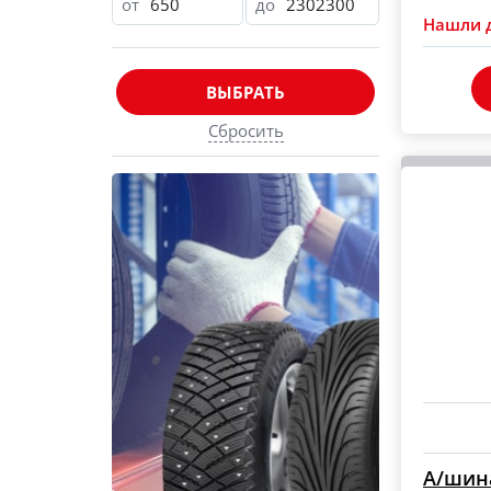
от
до
Нашли 
ВЫБРАТЬ
Сбросить
А/шина