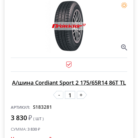
А/шина Cordiant Sport 2 175/65R14 86T TL
-
+
S183281
АРТИКУЛ:
3 830
₽
( ШТ )
СУММА:
3 830
₽