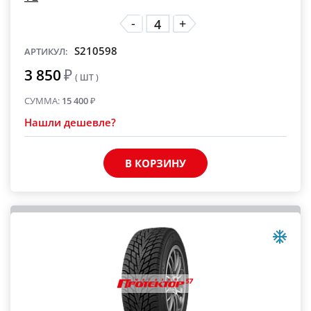
-
+
S210598
АРТИКУЛ:
3 850
₽
( ШТ )
СУММА:
15 400
₽
Нашли дешевле?
В КОРЗИНУ