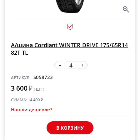
А/шина Cordiant WINTER DRIVE 175/65R14
82T TL
-
+
S058723
АРТИКУЛ:
3 600
₽
( ШТ )
СУММА:
14 400
₽
Нашли дешевле?
В КОРЗИНУ