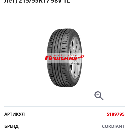
лет) 215/55R17 98V TL
АРТИКУЛ
S189795
БРЕНД
CORDIANT