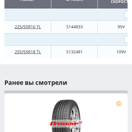
СКОРОСТИ
225/55R16 TL
S144833
95V
255/55R18 TL
S132481
109V
Ранее вы смотрели