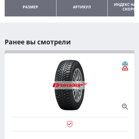
ИНДЕКС НАГ
РАЗМЕР
АРТИКУЛ
СКОРОС
Ранее вы смотрели