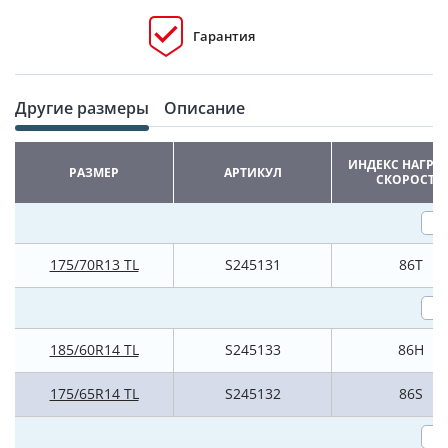
Гарантия
Другие размеры
Описание
ИНДЕКС НАГРУ
РАЗМЕР
АРТИКУЛ
СКОРОСТИ
175/70R13 TL
S245131
86T
185/60R14 TL
S245133
86H
175/65R14 TL
S245132
86S