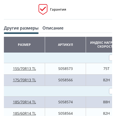
Гарантия
Другие размеры
Описание
ИНДЕКС НАГРУ
РАЗМЕР
АРТИКУЛ
СКОРОСТИ
155/70R13 TL
S058573
75T
175/70R13 TL
S058566
82H
185/70R14 TL
S058574
88H
185/60R14 TL
S058564
82H