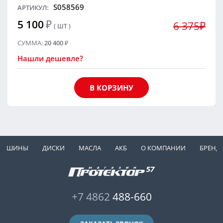
S058569
АРТИКУЛ:
5 100
₽
6 375₽
( ШТ )
СУММА:
20 400
₽
Нашли дешевле?
В КОРЗИНУ
ШИНЫ
ДИСКИ
МАСЛА
АКБ
О КОМПАНИИ
БРЕНД
+7 4862
488-660