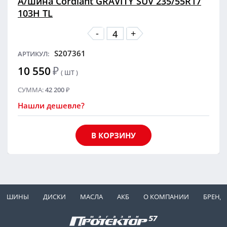
А/шина Cordiant GRAVITY SUV 235/55R17
103H TL
-
+
S207361
АРТИКУЛ:
10 550
₽
( ШТ )
СУММА:
42 200
₽
Нашли дешевле?
В КОРЗИНУ
ШИНЫ
ДИСКИ
МАСЛА
АКБ
О КОМПАНИИ
БРЕНД