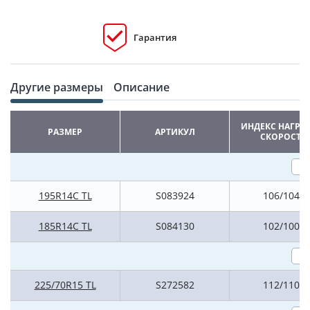
Гарантия
Другие размеры
Описание
ИНДЕКС НАГРУ
РАЗМЕР
АРТИКУЛ
СКОРОСТИ
195R14C TL
S083924
106/104R
185R14C TL
S084130
102/100R
225/70R15 TL
S272582
112/110R