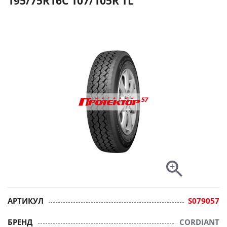
195/75R16C 107/105R TL
АРТИКУЛ
S079057
БРЕНД
CORDIANT