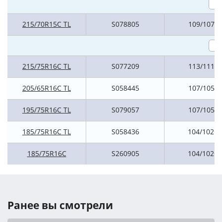
215/70R15C TL
S078805
109/107R
215/75R16C TL
S077209
113/111R
205/65R16C TL
S058445
107/105R
195/75R16C TL
S079057
107/105R
185/75R16C TL
S058436
104/102Q
185/75R16C
S260905
104/102Q
Ранее вы смотрели