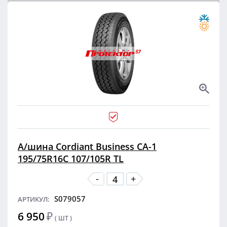
А/шина Cordiant Business CA-1
195/75R16C 107/105R TL
-
+
S079057
АРТИКУЛ:
6 950
₽
( ШТ )