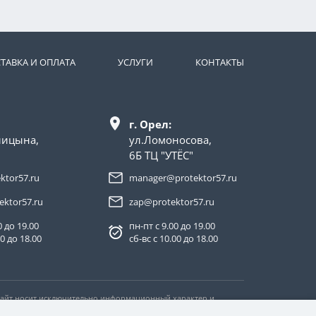
ТАВКА И ОПЛАТА
УСЛУГИ
КОНТАКТЫ
г. Орел:
лицына,
ул.Ломоносова,
6Б ТЦ "УТЁС"
ktor57.ru
manager@protektor57.ru
ektor57.ru
zap@protektor57.ru
0 до 19.00
пн-пт с 9.00 до 19.00
00 до 18.00
сб-вс с 10.00 до 18.00
 Сайт носит исключительно информационный характер и
тьи 437 Гражданского кодекса Российской Федерации.