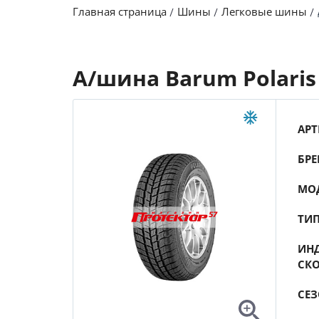
Главная страница
Шины
Легковые шины
А/шина Barum Polaris 
АРТ
БРЕ
МО
ТИ
ИНД
СК
СЕ