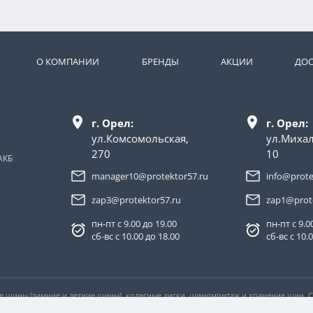
О КОМПАНИИ
БРЕНДЫ
АКЦИИ
ДОС
г. Орел:
г. Орел:
ул.Комсомольская,
ул.Миха
270
10
АКБ
manager10@protektor57.ru
info@prote
zap3@protektor57.ru
zap1@prot
пн-пт с 9.00 до 19.00
пн-пт с 9.0
сб-вс с 10.00 до 18.00
сб-вс с 10.
ые шины (зимние и летние шины), колесные диски, шиномонтаж и хранение шин.
ловиях не является публичной офертой, определяемой положениями пункта 2 ста