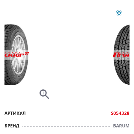
АРТИКУЛ
S054328
БРЕНД
BARUM